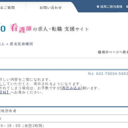
求人
» 匿名医療機関
No. 602-T0004-569
詳しい内容をご覧になれます。
】
していただくと、表示されるようになります。
されてしまう場合は、お手数ですが
[再読み込み]
願います。
登録】
へお進みください。
資格所有者
他
00～18：00（休憩1時間）