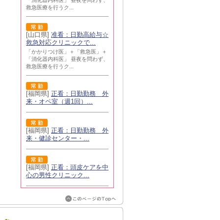
「消化器内科医」 昼夜を問わず、
救急医療を行うク...
[山口県]
准看：日勤高給与☆
救急対応クリニックで...
「かかりつけ医」＋「救急医」＋
「消化器内科医」 昼夜を問わず、
救急医療を行うク...
[福岡県]
正看：日勤勤務 外
来・オペ室（週1回）...
[福岡県]
正看：日勤勤務 外
来・健診センター・...
[福岡県]
正看：頭皮ケアを中
心の男性クリニック...