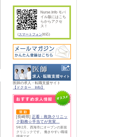
Nurse.Info モバ
イル版にはこち
らからアクセ
ス！
(
スマートフォン
対応)
医師の求人・転職支援サイト
【ドクター Info】
[長崎県]
正看：救急クリニッ
ク勤務☆手当てが充実...
5年2月、西海市にオープンの新規
クリニックです。 働きやすい職場
環境です。