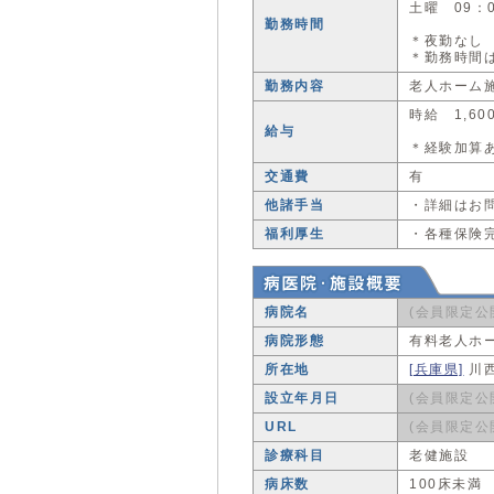
土曜 09：
勤務時間
＊夜勤なし
＊勤務時間
勤務内容
老人ホーム
時給 1,60
給与
＊経験加算
交通費
有
他諸手当
・詳細はお
福利厚生
・各種保険
病院名
(会員限定公
病院形態
有料老人ホ
所在地
[兵庫県]
川
設立年月日
(会員限定公
URL
(会員限定公
診療科目
老健施設
病床数
100床未満