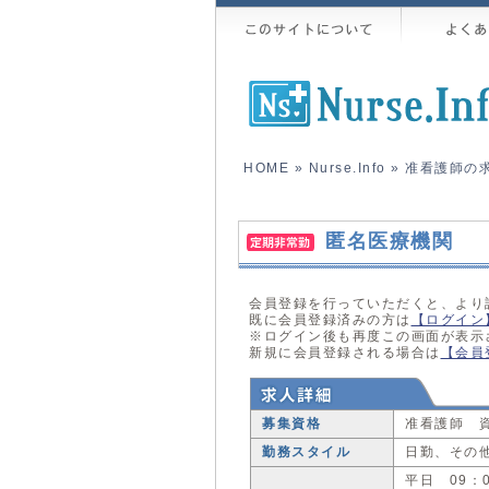
HOME
»
Nurse.Info
»
准看護師の
匿名医療機関
会員登録を行っていただくと、より
既に会員登録済みの方は
【ログイン
※ログイン後も再度この画面が表示
新規に会員登録される場合は
【会員
募集資格
准看護師 
勤務スタイル
日勤、その
平日 09：