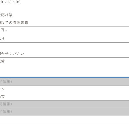
00～18：00
は応相談
施設での看護業務
0円～
あり
問合せください
完備
開情報)
ーム
西市
開情報)
開情報)