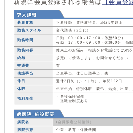
新規に会員登録される場合は
【会員登
募集資格
正看護師 資格取得者、経験5年以上
勤務スタイル
交代勤務（2交代）
日勤 09：00～17：00（休憩60分）
勤務時間
夜勤 17：00～09：00（休憩60分、仮
勤務内容
健康上のお悩み・相談をお電話にてご対応
給与
規定にて優遇します。お問合せください。
交通費
有
他諸手当
当直手当、休日出勤手当、他
休日
週休2日制（シフト制）、年間122日
休暇
年末年始、特別休暇（慶弔、結婚、出産、
・各種保険完備
福利厚生
・退職金制度あり
病院名
(会員限定公開情報)
病院形態
企業・教育・保険機関