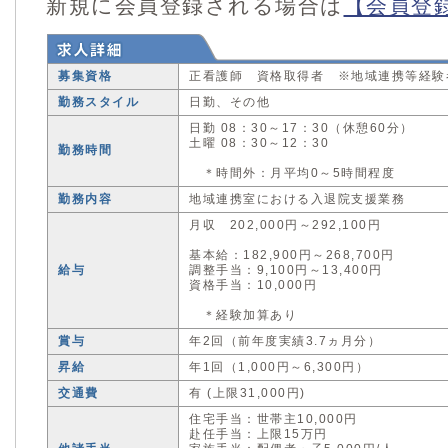
新規に会員登録される場合は
【会員登
募集資格
正看護師 資格取得者 ※地域連携等経験
勤務スタイル
日勤、その他
日勤 08：30～17：30（休憩60分）
土曜 08：30～12：30
勤務時間
＊時間外：月平均0～5時間程度
勤務内容
地域連携室における入退院支援業務
月収 202,000円～292,100円
基本給：182,900円～268,700円
給与
調整手当：9,100円～13,400円
資格手当：10,000円
＊経験加算あり
賞与
年2回（前年度実績3.7ヵ月分）
昇給
年1回（1,000円～6,300円）
交通費
有 (上限31,000円)
住宅手当：世帯主10,000円
赴任手当：上限15万円