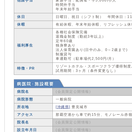
他諸手当
家族手当：配偶者・子5,000円/人
時間外手当
年末年始手当
休日
日曜日、祝日（シフト制） 年間休日：11
休暇
有給休暇、年末年始休暇、リフレッシュ休
各種社会保険完備
退職金制度（勤続3年以上）
定年60歳
福利厚生
独身寮あり
法人保育園あり(日中のみ、0～2歳まで)
制服貸与
車通勤可（駐車場代2,500円/月）
リゾートホテル・スポーツクラブ優得制度
特徴・PR
試用期間：3ヶ月（条件変更なし）
病院名
(会員限定公開情報)
病院形態
一般病院
所在地
[沖縄県]
豊見城市
アクセス
那覇空港から車で約15分、モノレール赤嶺
院長名
(会員限定公開情報)
設立年月日
(会員限定公開情報)