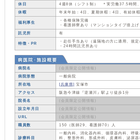
休日
4週8休（シフト制） ＊実労働37.5時間
休暇
年末年始：4日、夏期休暇：4日、有給休
・各種保険完備
福利厚生
・看護師寮あり（マンションタイプ借上げ、
託児所
有
・赴任手当あり（遠隔地の方に適用、規定
特徴・PR
・24時間託児所あり
病院名
(会員限定公開情報)
病院形態
一般病院
所在地
[兵庫県]
宝塚市
アクセス
阪急今津線『逆瀬川』駅より徒歩1分
院長名
(会員限定公開情報)
設立年月日
(会員限定公開情報)
URL
(会員限定公開情報)
職員数
150（医師29、看護師70）人
一般内科、消化器内科、循環器内科、呼吸
診療科目
科、整形外科、形成外科、皮膚科、泌尿器