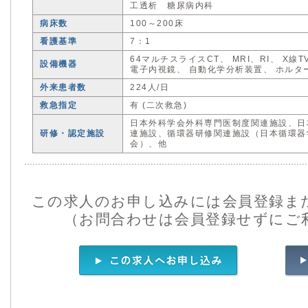
工透析 糖尿病内科
病床数
100～200床
看護基準
7：1
64マルチスライスCT、 MRI、RI、 X
設備機器
電子内視鏡、 自動化学分析装置、 ホルタ
外来患者数
224人/日
救急指定
有 (二次救急)
日本外科学会外科専門医制度関連施設、日本
研修・認定施設
連施設、循環器研修関連施設（日本循環器
会）、他
この求人のお申し込みには会員登録ま
（お問合わせは会員登録せずにご