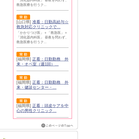
「消化器内科医」 昼夜を問わず、
救急医療を行うク...
[山口県]
准看：日勤高給与☆
救急対応クリニックで...
「かかりつけ医」＋「救急医」＋
「消化器内科医」 昼夜を問わず、
救急医療を行うク...
[福岡県]
正看：日勤勤務 外
来・オペ室（週1回）...
[福岡県]
正看：日勤勤務 外
来・健診センター・...
[福岡県]
正看：頭皮ケアを中
心の男性クリニック...