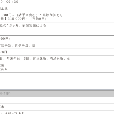
0～09：30
務全般
0,000円～（諸手当含む）＊経験加算あり
勤】315,000円～（夜勤9回）
給の4.3ヶ月、病院実績による
000円)
皆勤手当、食事手当、他
08日
3日、年末年始：3日、育児休暇、有給休暇、他
完備
度あり
り
開情報)
ス
石市
より送迎バスあり