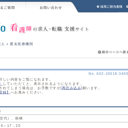
求人
» 匿名医療機関
No. 602-J0018-340
詳しい内容をご覧になれます。
】
していただくと、表示されるようになります。
されてしまう場合は、お手数ですが
[再読み込み]
願います。
登録】
へお進みください。
格
2交代）、病棟
0～17：20