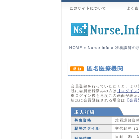
HOME
»
Nurse.Info
»
准看護師の
匿名医療機関
会員登録を行っていただくと、より
既に会員登録済みの方は
【ログイン
※ログイン後も再度この画面が表示
新規に会員登録される場合は
【会員
募集資格
准看護師資
勤務スタイル
交代勤務（
日勤 08：5
勤務時間