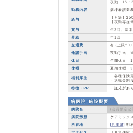
夜勤 16：3
勤務内容
病棟看護業
【月額】25
給与
【夜勤専従常
賞与
年2回、基本
昇給
年1回
交通費
有 (上限50,
他諸手当
夜勤手当、
休日
年間休日：1
休暇
夏期休暇：
・各種保険
福利厚生
・退職金制
特徴・PR
・託児所あ
病院名
(会員限定公
病院形態
ケアミック
所在地
[兵庫県]
明
アクセス
ＪＲ魚住駅