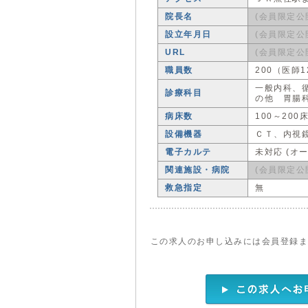
院長名
(会員限定公
設立年月日
(会員限定公
URL
(会員限定公
職員数
200（医師1
一般内科、
診療科目
の他 胃腸
病床数
100～200
設備機器
ＣＴ、内視
電子カルテ
未対応 (オ
関連施設・病院
(会員限定公
救急指定
無
この求人のお申し込みには会員登録