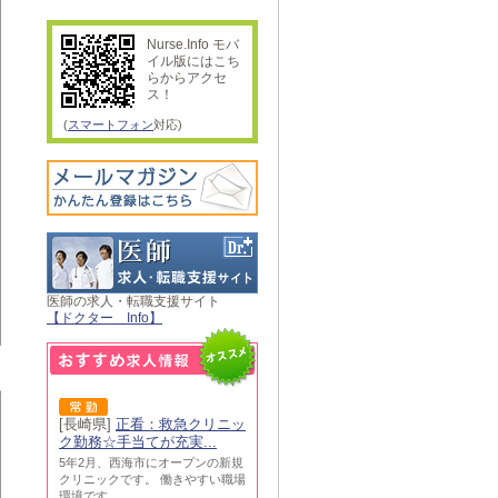
Nurse.Info モバ
イル版にはこち
らからアクセ
ス！
(
スマートフォン
対応)
医師の求人・転職支援サイト
【ドクター Info】
[長崎県]
正看：救急クリニッ
ク勤務☆手当てが充実...
5年2月、西海市にオープンの新規
クリニックです。 働きやすい職場
環境です。