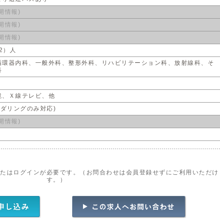
開情報)
開情報)
開情報)
2）人
循環器内科、一般外科、整形外科、リハビリテーション科、放射線科、そ
科
床
鏡、Ｘ線テレビ、他
ーダリングのみ対応)
開情報)
またはログインが必要です。（お問合わせは会員登録せずにご利用いただけ
す。）