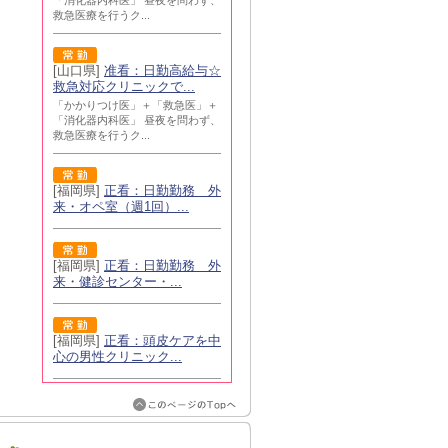
「消化器内科医」 昼夜を問わず、
救急医療を行うク...
[山口県]
准看：日勤高給与☆
救急対応クリニックで...
「かかりつけ医」＋「救急医」＋
「消化器内科医」 昼夜を問わず、
救急医療を行うク...
[福岡県]
正看：日勤勤務 外
来・オペ室（週1回）...
[福岡県]
正看：日勤勤務 外
来・健診センター・...
[福岡県]
正看：頭皮ケアを中
心の男性クリニック...