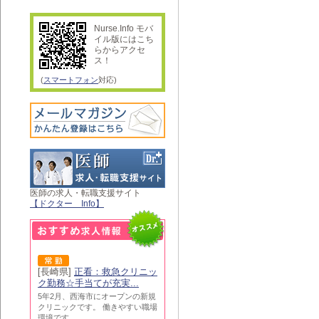
Nurse.Info モバ
イル版にはこち
らからアクセ
ス！
(
スマートフォン
対応)
医師の求人・転職支援サイト
【ドクター Info】
[長崎県]
正看：救急クリニッ
ク勤務☆手当てが充実...
5年2月、西海市にオープンの新規
クリニックです。 働きやすい職場
環境です。