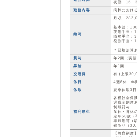
夜勤 16：
勤務内容
病棟におけ
月収 283,0
基本給：180
夜勤手当：18
給与
職務手当：30
役割手当：1,
＊経験加算
賞与
年2回（実績
昇給
年1回
交通費
有 (上限30,
休日
4週8休 年
休暇
夏季休暇3日
各種社会保
退職金制度
制服貸与
福利厚生
産休・育休
定年60歳（
車通勤可（駐
寮あり（30,
【教育制度