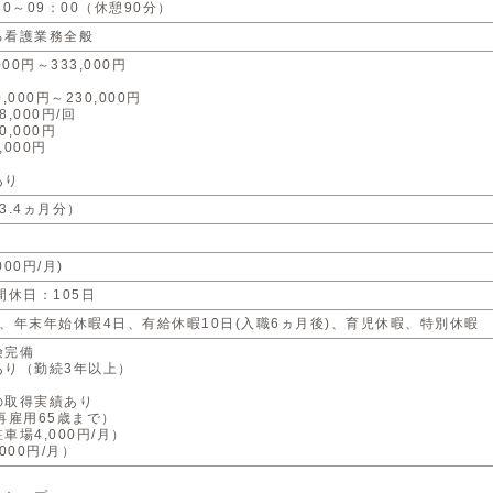
30～09：00（休憩90分）
る看護業務全般
00円～333,000円
,000円～230,000円
,000円/回
,000円
000円
あり
3.4ヵ月分）
000円/月)
間休日：105日
、年末年始休暇4日、有給休暇10日(入職6ヵ月後)、育児休暇、特別休暇
険完備
あり（勤続3年以上）
の取得実績あり
再雇用65歳まで）
車場4,000円/月）
000円/月）
】