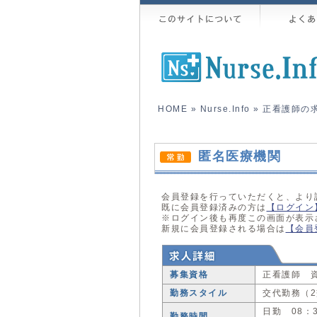
HOME
»
Nurse.Info
»
正看護師の
匿名医療機関
会員登録を行っていただくと、より
既に会員登録済みの方は
【ログイン
※ログイン後も再度この画面が表示
新規に会員登録される場合は
【会員
募集資格
正看護師 
勤務スタイル
交代勤務（
日勤 08：
勤務時間