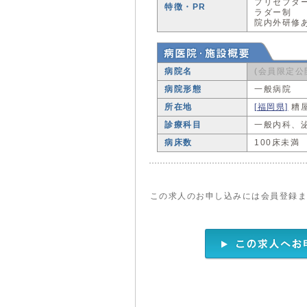
プリセプタ
特徴・PR
ラダー制
院内外研修
病院名
(会員限定公
病院形態
一般病院
所在地
[福岡県]
糟
診療科目
一般内科、
病床数
100床未満
この求人のお申し込みには会員登録