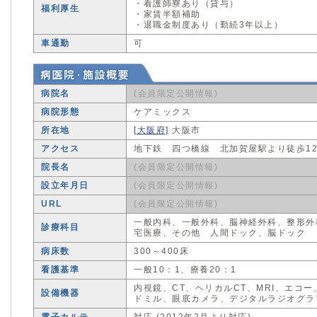
・看護師寮あり（貸与）
福利厚生
・家賃半額補助
・退職金制度あり（勤続3年以上）
車通勤
可
病院名
(会員限定公開情報)
病院形態
ケアミックス
所在地
[大阪府]
大阪市
アクセス
地下鉄 四つ橋線 北加賀屋駅より徒歩1
院長名
(会員限定公開情報)
設立年月日
(会員限定公開情報)
URL
(会員限定公開情報)
一般内科、一般外科、脳神経外科、整形外
診療科目
宅医療、その他 人間ドック、脳ドック
病床数
300～400床
看護基準
一般10：1、療養20：1
内視鏡、CT、ヘリカルCT、MRI、エコ
設備機器
ドミル、眼底カメラ、デジタルラジオグラ