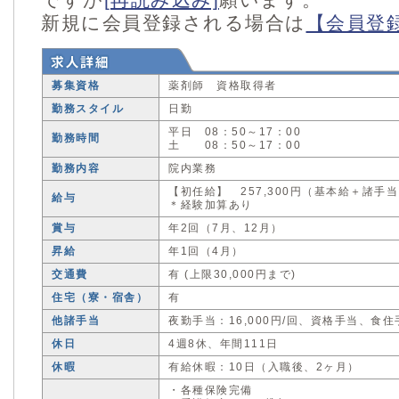
新規に会員登録される場合は
【会員登
募集資格
薬剤師 資格取得者
勤務スタイル
日勤
平日 08：50～17：00
勤務時間
土 08：50～17：00
勤務内容
院内業務
【初任給】 257,300円（基本給＋諸手
給与
＊経験加算あり
賞与
年2回（7月、12月）
昇給
年1回（4月）
交通費
有 (上限30,000円まで)
住宅（寮・宿舎）
有
他諸手当
夜勤手当：16,000円/回、資格手当、食
休日
4週8休、年間111日
休暇
有給休暇：10日（入職後、2ヶ月）
・各種保険完備