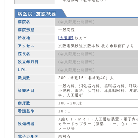
・車通勤可（駐車場あり）
病院名
(会員限定公開情報)
病院形態
一般病院
所在地
[大阪府]
枚方市
アクセス
京阪電気鉄道京阪本線 枚方市駅南口より
院長名
(会員限定公開情報)
設立年月日
(会員限定公開情報)
URL
(会員限定公開情報)
職員数
200（常勤15・非常勤40）人
一般内科、消化器内科、循環器内科、呼吸
診療科目
小児科、眼科、肛門科、耳鼻咽喉科、皮膚
科、人工透析
病床数
100～200床
看護基準
10：1
X線ＣＴ・ＭＲＩ・人工透析装置・電子内
設備機器
カラードップラー（腹部エコー、心エコー
メージ等
電子カルテ
未対応