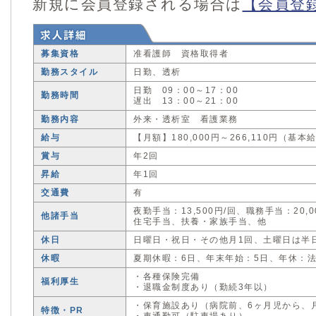
新規に会員登録される場合は
【会員登
募集資格
准看護師 資格取得者
勤務スタイル
日勤、透析
日勤 09：00～17：00
勤務時間
遅出 13：00～21：00
勤務内容
外来・透析室 看護業務
給与
【月額】180,000円～266,110円（基
賞与
年2回
昇給
年1回
交通費
有
夜勤手当：13,500円/回、職務手当：20,
他諸手当
住宅手当、扶養・家族手当、他
休日
日曜日・祝日・その他月1回、土曜日は半
休暇
夏期休暇：6日、年末年始：5日、年休：
・各種保険完備
福利厚生
・退職金制度あり（勤続3年以）
・保育施設あり（病院前、6ヶ月児から、
特徴・PR