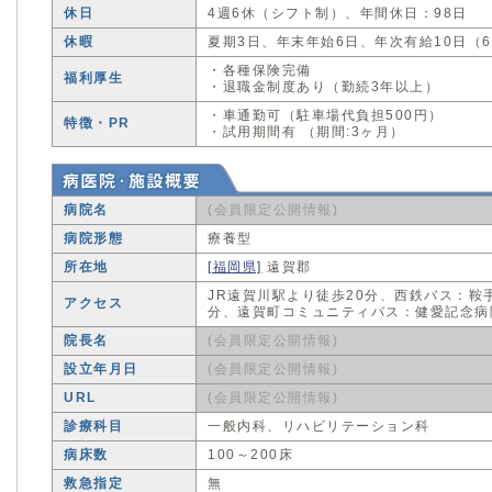
休日
4週6休（シフト制）、年間休日：98日
休暇
夏期3日、年末年始6日、年次有給10日（
・各種保険完備
福利厚生
・退職金制度あり（勤続3年以上）
・車通勤可（駐車場代負担500円）
特徴・PR
・試用期間有 （期間:3ヶ月）
病院名
(会員限定公開情報)
病院形態
療養型
所在地
[福岡県]
遠賀郡
JR遠賀川駅より徒歩20分、西鉄バス：鞍
アクセス
分、遠賀町コミュニティバス：健愛記念病
院長名
(会員限定公開情報)
設立年月日
(会員限定公開情報)
URL
(会員限定公開情報)
診療科目
一般内科、リハビリテーション科
病床数
100～200床
救急指定
無