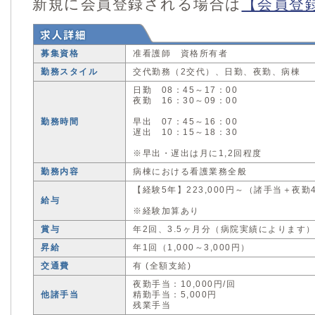
新規に会員登録される場合は
【会員登
募集資格
准看護師 資格所有者
勤務スタイル
交代勤務（2交代）、日勤、夜勤、病棟
日勤 08：45～17：00
夜勤 16：30～09：00
勤務時間
早出 07：45～16：00
遅出 10：15～18：30
※早出・遅出は月に1,2回程度
勤務内容
病棟における看護業務全般
【経験5年】223,000円～（諸手当＋夜勤
給与
※経験加算あり
賞与
年2回、3.5ヶ月分（病院実績によります
昇給
年1回（1,000～3,000円）
交通費
有 (全額支給)
夜勤手当：10,000円/回
他諸手当
精勤手当：5,000円
残業手当