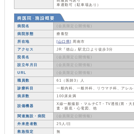
制服貸与あり
車通勤可（駐車場あり）
病院名
(会員限定公開情報)
病院形態
療養型
所在地
[山口県]
周南市
アクセス
JR『徳山』駅北口より徒歩3分
院長名
(会員限定公開情報)
設立年月日
(会員限定公開情報)
URL
(会員限定公開情報)
職員数
61（医師3）人
診療科目
一般内科、一般外科、リウマチ科、アレル
病床数
100床未満
X線一般撮影・マルチCT・TV透視(胃・
設備機器
査・眼底・心電図、他
関連施設・病院
(会員限定公開情報)
外来患者数
25人/日
救急指定
無