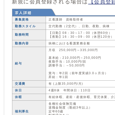
新規に会員登録される場合は
【会員登
募集資格
正看護師 資格取得者
勤務スタイル
交代勤務（2交代）、日勤、夜勤、病棟
【日勤】08：30～17：00（休憩60分）
勤務時間
【夜勤】16：30～09：00（休憩120分）
勤務内容
病棟における看護業務全般
月収 250,000円～335,000円
基本給：210,000円～250,000円
夜勤手当：10,000円/回
給与
調整手当：～50,000円
賞与：年2回（前年度実績3.0ヶ月分）
昇給：年1回
交通費
有 (上限35,000円/月)
休日
4週8休 年間休日：110日
休暇
有給休暇、産前・産後休暇、育児休業、介
各種社会保険完備
退職金制度（勤続3年以上）
福利厚生
定年60歳