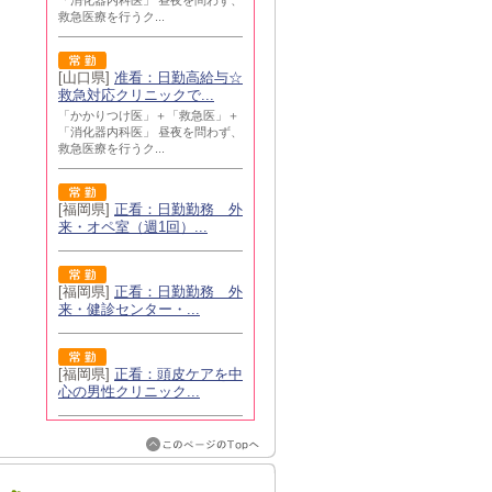
「消化器内科医」 昼夜を問わず、
救急医療を行うク...
[山口県]
准看：日勤高給与☆
救急対応クリニックで...
「かかりつけ医」＋「救急医」＋
「消化器内科医」 昼夜を問わず、
救急医療を行うク...
[福岡県]
正看：日勤勤務 外
来・オペ室（週1回）...
[福岡県]
正看：日勤勤務 外
来・健診センター・...
[福岡県]
正看：頭皮ケアを中
心の男性クリニック...