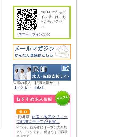
Nurse.Info モバ
イル版にはこち
らからアクセ
ス！
(
スマートフォン
対応)
医師の求人・転職支援サイト
【ドクター Info】
[長崎県]
正看：救急クリニッ
ク勤務☆手当てが充実...
5年2月、西海市にオープンの新規
クリニックです。 働きやすい職場
環境です。