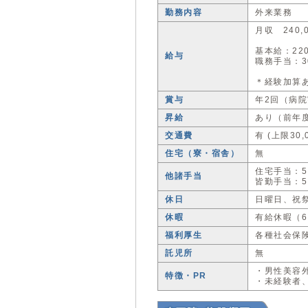
勤務内容
外来業務
月収 240,0
基本給：220
給与
職務手当：30
＊経験加算
賞与
年2回（病院
昇給
あり（前年度実
交通費
有 (上限30,
住宅（寮・宿舎）
無
住宅手当：5,
他諸手当
皆勤手当：5,
休日
日曜日、祝
休暇
有給休暇（6
福利厚生
各種社会保
託児所
無
・男性美容
特徴・PR
・未経験者