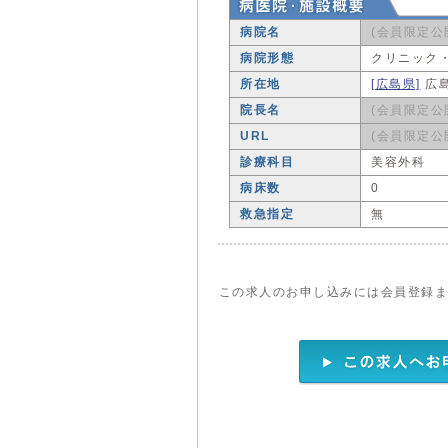
病院名
(会員限定公
病院形態
クリニック
所在地
[広島県]
広
院長名
(会員限定公
URL
(会員限定公
診療科目
美容外科
病床数
0
救急指定
無
この求人のお申し込みには会員登録