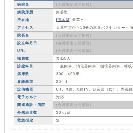
病院名
(会員限定公開情報)
病院形態
療養型
所在地
[熊本県]
天草市
アクセス
天草空港から10分の本渡バスセンター～
院長名
(会員限定公開情報)
設立年月日
(会員限定公開情報)
URL
(会員限定公開情報)
職員数
常勤5人
診療科目
一般内科、消化器内科、循環器内科、呼吸
病床数
300～400床
看護基準
25：1
設備機器
CT、X線、X線TV、超音波（腹）、内視
電子カルテ
対応
関連施設・病院
(会員限定公開情報)
外来患者数
30人/日
救急指定
無