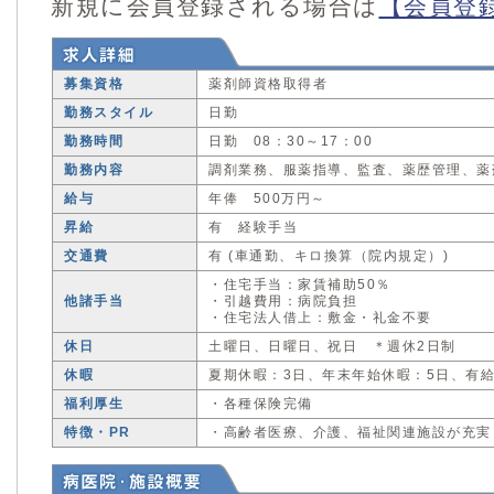
新規に会員登録される場合は
【会員登
募集資格
薬剤師資格取得者
勤務スタイル
日勤
勤務時間
日勤 08：30～17：00
勤務内容
調剤業務、服薬指導、監査、薬歴管理、薬
給与
年俸 500万円～
昇給
有 経験手当
交通費
有 (車通勤、キロ換算（院内規定）)
・住宅手当：家賃補助50％
他諸手当
・引越費用：病院負担
・住宅法人借上：敷金・礼金不要
休日
土曜日、日曜日、祝日 ＊週休2日制
休暇
夏期休暇：3日、年末年始休暇：5日、有給
福利厚生
・各種保険完備
特徴・PR
・高齢者医療、介護、福祉関連施設が充実