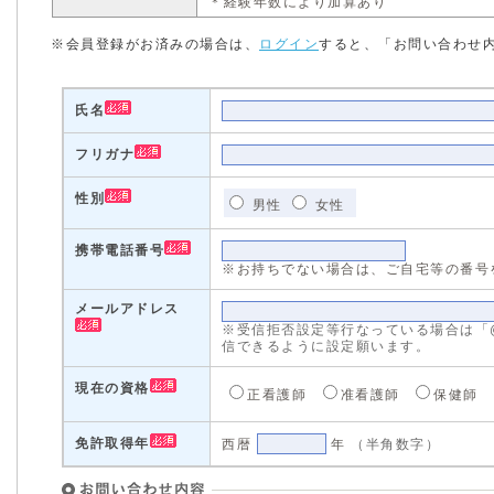
＊経験年数により加算あり
※会員登録がお済みの場合は、
ログイン
すると、「お問い合わせ
氏名
フリガナ
性別
男性
女性
携帯電話番号
※お持ちでない場合は、ご自宅等の番号
メールアドレス
※受信拒否設定等行なっている場合は「@med
信できるように設定願います。
現在の資格
正看護師
准看護師
保健師
免許取得年
西暦
年
（半角数字）