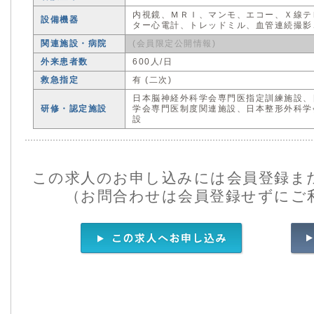
内視鏡、ＭＲＩ、マンモ、エコー、Ｘ線テ
設備機器
ター心電計、トレッドミル、血管連続撮影
関連施設・病院
(会員限定公開情報)
外来患者数
600人/日
救急指定
有 (二次)
日本脳神経外科学会専門医指定訓練施設、
研修・認定施設
学会専門医制度関連施設、日本整形外科学
設
この求人のお申し込みには会員登録ま
（お問合わせは会員登録せずにご