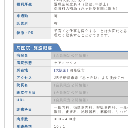
24時間託児所あり
福利厚生
退職金制度あり（勤続3年以上）
保育料の補助（忍ヶ丘愛育園に限る）
車通勤
可
託児所
有
子育てと仕事を両立することは大変だと思
特徴・PR
理なく勤務することができます。
病院名
(会員限定公開情報)
病院形態
ケアミックス
所在地
[大阪府]
四條畷市
アクセス
JR学研都市線『忍ヶ丘駅』より徒歩７分
院長名
(会員限定公開情報)
設立年月日
(会員限定公開情報)
URL
(会員限定公開情報)
一般内科、循環器内科、呼吸器内科、一般
診療科目
眼科、皮膚科、泌尿器科、麻酔科、リハビ
病床数
300～400床
看護基準
10：1