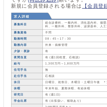
新規に会員登録される場合は
【会員登
総合診療科、一般内科、消化器内科、循環
募集科目
科、一般外科、整形外科、泌尿器科、人工
募集資格
不問
勤務時間
08：45～17：30
勤務内容
外来・病棟管理
夕診・夜診
有
夜間当直
有 (週1回程度、応相談)
給与
1,300万円～1,800万円
住宅手当
無
赴任手当
応相談
休日
日曜日、祝祭日、木曜日・土曜日午後 ＊
休暇
年末年始、夏期休暇、有給休暇
研究日
有 (週1日)
学会出席
有 (出張扱い、補助あり)