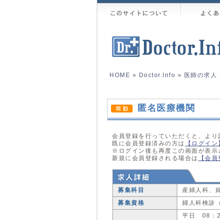
HOME
»
Doctor.Info
»
医師の求人
匿名医療機関
会員登録を行っていただくと、より
既に会員登録済みの方は
【ログイン
※ログイン後も再度この画面が表示
新規に会員登録される場合は
【会員
募集科目
産婦人科、
募集資格
婦人科検診
平日 08：2