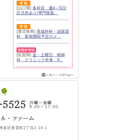
[山口県]
多科目 週4～5日/
託児所あり/専門医取...
[鹿児島県]
形成外科・泌尿器
科 新規開院予定のメ...
[佐賀県]
金・土曜日 精神
科 クリニック外来 8...
博多区東雲町2丁目2-10-1