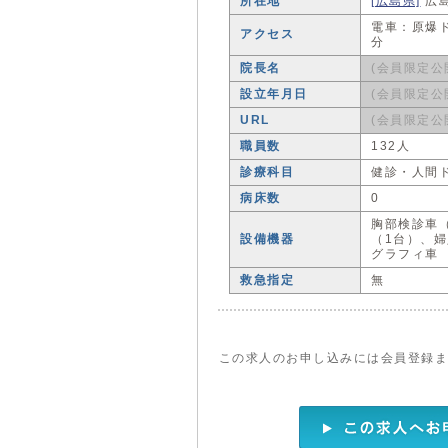
所在地
[広島県]
広
電車：原爆ド
アクセス
分
院長名
(会員限定公
設立年月日
(会員限定公
URL
(会員限定公
職員数
132人
診療科目
健診・人間
病床数
0
胸部検診車
設備機器
（1台）、
グラフィ車
救急指定
無
この求人のお申し込みには会員登録