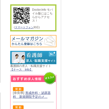
Doctor.Info モバ
イル版にはこち
らからアクセ
ス！
(
スマートフォン
対応)
看護師の求人・転職支援サイト
【ナース Info】
[奈良県]
形成外科・泌尿器
科 新規開院予定のメ...