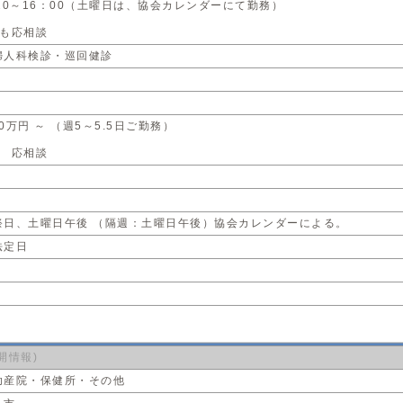
20～16：00（土曜日は、協会カレンダーにて勤務）
務も応相談
婦人科検診・巡回健診
00万円 ～ （週5～5.5日ご勤務）
務 応相談
祭日、土曜日午後 （隔週：土曜日午後）協会カレンダーによる。
法定日
開情報)
助産院・保健所・その他