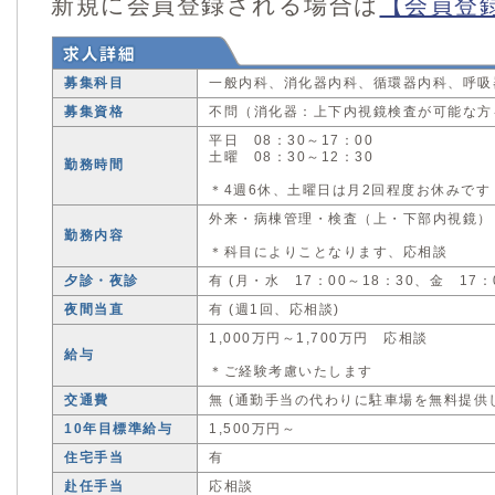
新規に会員登録される場合は
【会員登
募集科目
一般内科、消化器内科、循環器内科、呼吸
募集資格
不問（消化器：上下内視鏡検査が可能な方
平日 08：30～17：00
土曜 08：30～12：30
勤務時間
＊4週6休、土曜日は月2回程度お休みです
外来・病棟管理・検査（上・下部内視鏡）
勤務内容
＊科目によりことなります、応相談
夕診・夜診
有 (月・水 17：00～18：30、金 17：0
夜間当直
有 (週1回、応相談)
1,000万円～1,700万円 応相談
給与
＊ご経験考慮いたします
交通費
無 (通勤手当の代わりに駐車場を無料提供
10年目標準給与
1,500万円～
住宅手当
有
赴任手当
応相談