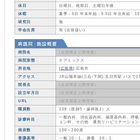
休日
日曜日、祝祭日、土曜日午後
休暇
夏季：5日 年末年始：5.5日 年次有給：1
研究日
無
学会出席
有 (出張扱い)
病院名
(会員限定公開情報)
病院形態
ケアミックス
所在地
[広島県]
広島市
アクセス
JR山陽本線(三石-下関) 五日市駅 バスで1
院長名
(会員限定公開情報)
設立年月日
(会員限定公開情報)
URL
(会員限定公開情報)
職員数
108（医師5・歯科医2）人
一般内科、消化器内科、循環器内科、呼吸
診療科目
ョン科、その他 通所リハビリテーション
病床数
100～200床
看護基準
一般 10：1 、療養 20：1