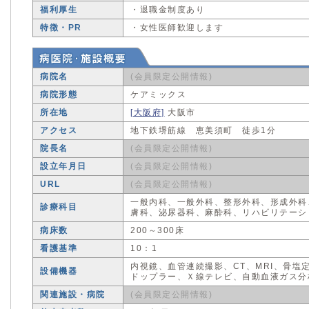
福利厚生
・退職金制度あり
特徴・PR
・女性医師歓迎します
病院名
(会員限定公開情報)
病院形態
ケアミックス
所在地
[大阪府]
大阪市
アクセス
地下鉄堺筋線 恵美須町 徒歩1分
院長名
(会員限定公開情報)
設立年月日
(会員限定公開情報)
URL
(会員限定公開情報)
一般内科、一般外科、整形外科、形成外科
診療科目
膚科、泌尿器科、麻酔科、リハビリテーシ
病床数
200～300床
看護基準
10：1
内視鏡、血管連続撮影、CT、MRI、骨塩
設備機器
ドップラー、Ｘ線テレビ、自動血液ガス分
関連施設・病院
(会員限定公開情報)