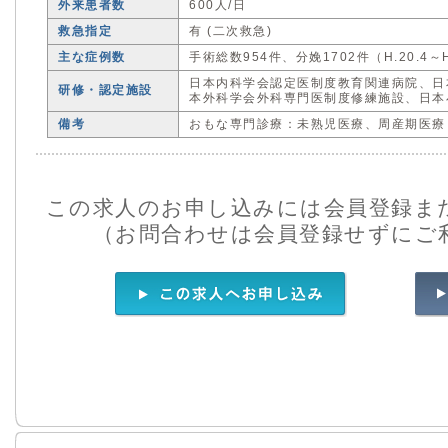
外来患者数
600人/日
救急指定
有 (二次救急)
主な症例数
手術総数954件、分娩1702件（H.20.4～H
日本内科学会認定医制度教育関連病院、日
研修・認定施設
本外科学会外科専門医制度修練施設、日本
備考
おもな専門診療：未熟児医療、周産期医療
この求人のお申し込みには会員登録ま
（お問合わせは会員登録せずにご