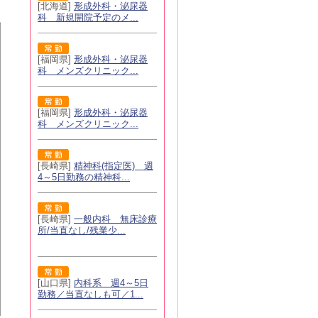
[北海道]
形成外科・泌尿器
科 新規開院予定のメ...
[福岡県]
形成外科・泌尿器
科 メンズクリニック...
[福岡県]
形成外科・泌尿器
科 メンズクリニック...
[長崎県]
精神科(指定医) 週
4～5日勤務の精神科...
[長崎県]
一般内科 無床診療
所/当直なし/残業少...
[山口県]
内科系 週4～5日
勤務／当直なしも可／1...