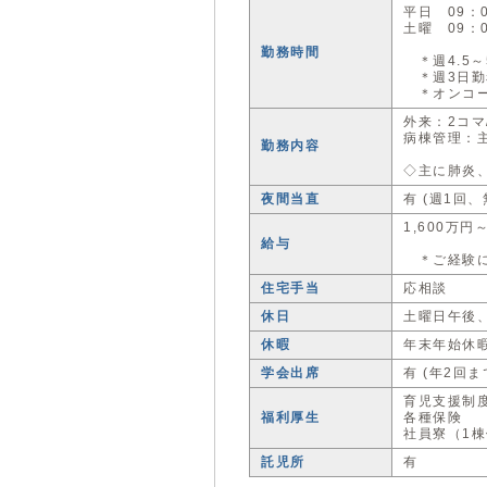
平日 09：0
土曜 09：0
勤務時間
＊週4.5～
＊週3日勤
＊オンコー
外来：2コマ
病棟管理：主
勤務内容
◇主に肺炎
夜間当直
有 (週1回
1,600万円
給与
＊ご経験に
住宅手当
応相談
休日
土曜日午後
休暇
年末年始休暇
学会出席
有 (年2回
育児支援制度
福利厚生
各種保険
社員寮（1
託児所
有