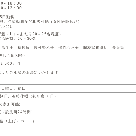
0～18：00
0～13：00
5日勤務
務、時短勤務など相談可能（女性医師歓迎）
ルなし
/週（1コマあたり20～25名程度）
治医制、20～30名
、高血圧、糖尿病、慢性腎不全、慢性心不全、脳梗塞後遺症、骨折等
、無しも応相談)
～2,000万円
よりご相談の上決定いたします
、日曜日、祝日
4日、有給休暇（初年度10日）
まで参加可能)
（託児所24時間）
棟借り上げアパート）