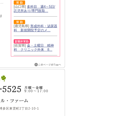
[山口県]
多科目 週4～5日/
託児所あり/専門医取...
ま
[鹿児島県]
形成外科・泌尿器
科 新規開院予定のメ...
[佐賀県]
金・土曜日 精神
科 クリニック外来 8...
博多区東雲町2丁目2-10-1