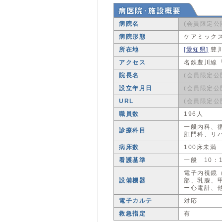
病院名
(会員限定公
病院形態
ケアミック
所在地
[愛知県]
豊
アクセス
名鉄豊川線
院長名
(会員限定公
設立年月日
(会員限定公
URL
(会員限定公
職員数
196人
一般内科、
診療科目
肛門科、リ
病床数
100床未満
看護基準
一般 10：
電子内視鏡
設備機器
部、乳腺、甲
ー心電計、
電子カルテ
対応
救急指定
有