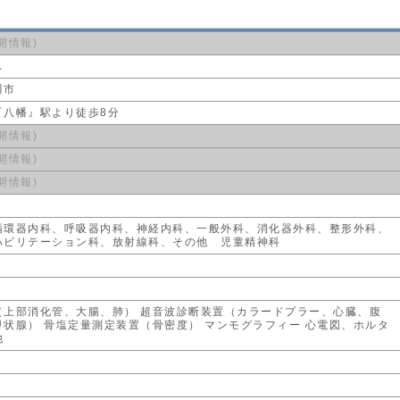
開情報)
ス
川市
『八幡』駅より徒歩8分
開情報)
開情報)
開情報)
循環器内科、呼吸器内科、神経内科、一般外科、消化器外科、整形外科、
ハビリテーション科、放射線科、その他 児童精神科
1
（上部消化管、大腸、肺） 超音波診断装置（カラードプラー、心臓、腹
状腺） 骨塩定量測定装置（骨密度） マンモグラフィー 心電図、ホルタ
他