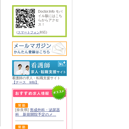
Doctor.Info モバ
イル版にはこち
らからアクセ
ス！
(
スマートフォン
対応)
看護師の求人・転職支援サイト
【ナース Info】
[奈良県]
形成外科・泌尿器
科 新規開院予定のメ...