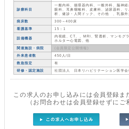
一般内科、循環器内科、一般外科、脳神経
診療科目
眼科、耳鼻咽喉科、皮膚科、泌尿器科、リ
析、健診・人間ドック、その他 、乳腺外
病床数
300～400床
看護基準
15：1
内視鏡、CT、、MRI、腎透析、マンモグ
設備機器
ホルター心電図、他
関連施設・病院
(会員限定公開情報)
外来患者数
450人/日
救急指定
有
研修・認定施設
社団法人 日本リハビリテーション医学会
この求人のお申し込みには会員登録ま
（お問合わせは会員登録せずにご