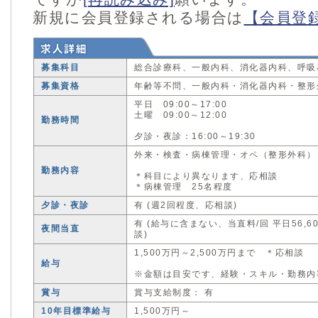
新規に会員登録される場合は
【会員登
募集科目
総合診療科、一般内科、消化器内科、呼吸
募集資格
年齢等不問、一般内科・消化器内科・整形
平日 09:00～17:00
土曜 09:00～12:00
勤務時間
夕診・夜診：16:00～19:30
外来・検査・病棟管理・オペ（整形外科）
勤務内容
＊科目により異なります、応相談
＊病棟管理 25名程度
夕診・夜診
有 (週2回程度、応相談)
有 (給与に含まない、当直料/回 平日56,6
夜間当直
談)
1,500万円～2,500万円まで ＊応相談
給与
※金額は目安です、経験・スキル・勤務内
賞与
賞与支給制度： 有
10年目標準給与
1,500万円～