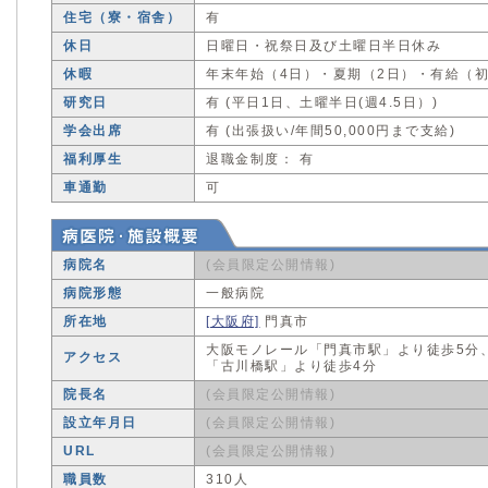
住宅（寮・宿舎）
有
休日
日曜日・祝祭日及び土曜日半日休み
休暇
年末年始（4日）・夏期（2日）・有給（初
研究日
有 (平日1日、土曜半日(週4.5日）)
学会出席
有 (出張扱い/年間50,000円まで支給)
福利厚生
退職金制度： 有
車通勤
可
病院名
(会員限定公開情報)
病院形態
一般病院
所在地
[大阪府]
門真市
大阪モノレール「門真市駅」より徒歩5分
アクセス
「古川橋駅」より徒歩4分
院長名
(会員限定公開情報)
設立年月日
(会員限定公開情報)
URL
(会員限定公開情報)
職員数
310人