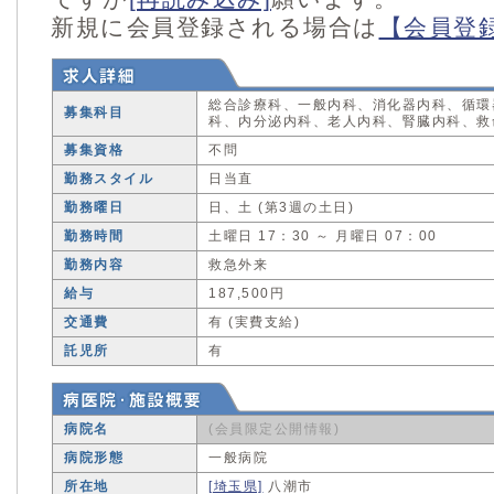
新規に会員登録される場合は
【会員登
総合診療科、一般内科、消化器内科、循環
募集科目
科、内分泌内科、老人内科、腎臓内科、救
募集資格
不問
勤務スタイル
日当直
勤務曜日
日、土 (第3週の土日)
勤務時間
土曜日 17：30 ～ 月曜日 07：00
勤務内容
救急外来
給与
187,500円
交通費
有 (実費支給)
託児所
有
病院名
(会員限定公開情報)
病院形態
一般病院
所在地
[埼玉県]
八潮市