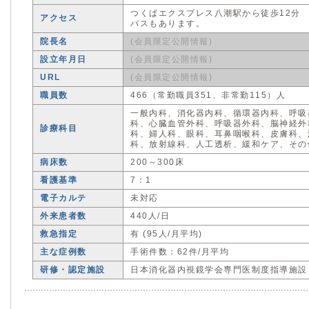
つくばエクスプレス八潮駅から徒歩12分
アクセス
バスもあります。
院長名
(会員限定公開情報)
設立年月日
(会員限定公開情報)
URL
(会員限定公開情報)
職員数
466（常勤職員351、非常勤115）人
一般内科、消化器内科、循環器内科、呼吸
科、心臓血管外科、呼吸器外科、脳神経外
診療科目
科、婦人科、眼科、耳鼻咽喉科、皮膚科、
科、放射線科、人工透析、緩和ケア、その
病床数
200～300床
看護基準
7：1
電子カルテ
未対応
外来患者数
440人/日
救急指定
有 (95人/月平均)
主な症例数
手術件数：62件/月平均
研修・認定施設
日本消化器内視鏡学会専門医制度指導施設