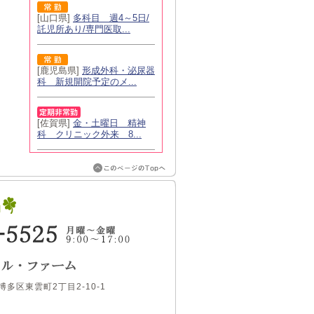
[山口県]
多科目 週4～5日/
託児所あり/専門医取...
[鹿児島県]
形成外科・泌尿器
科 新規開院予定のメ...
[佐賀県]
金・土曜日 精神
科 クリニック外来 8...
博多区東雲町2丁目2-10-1