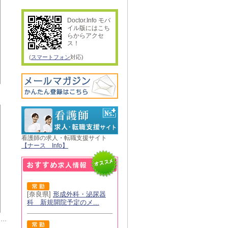
Doctor.Info モバ
イル版にはこち
らからアクセ
ス！
(
スマートフォン
対応)
看護師の求人・転職支援サイト
【ナース Info】
[奈良県]
形成外科・泌尿器
科 新規開院予定のメ...