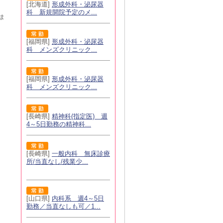
[北海道]
形成外科・泌尿器
科 新規開院予定のメ...
ま
[福岡県]
形成外科・泌尿器
科 メンズクリニック...
[福岡県]
形成外科・泌尿器
科 メンズクリニック...
[長崎県]
精神科(指定医) 週
4～5日勤務の精神科...
[長崎県]
一般内科 無床診療
所/当直なし/残業少...
[山口県]
内科系 週4～5日
勤務／当直なしも可／1...