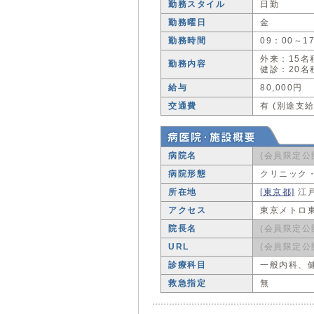
勤務スタイル
日勤
勤務曜日
金
勤務時間
09：00～1
外来：15名
勤務内容
健診：20名
給与
80,000円
交通費
有 (別途支給
病院名
(会員限定公
病院形態
クリニック
所在地
[東京都]
江
アクセス
東京メトロ東
院長名
(会員限定公
URL
(会員限定公
診療科目
一般内科、
救急指定
無