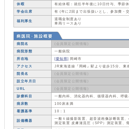
休暇
有給休暇：就任半年後に10日付与、季節
学会出席
有 (年に2回まで出張扱いとし、参加費・
退職金制度あり
福利厚生
車両リースあり
病院名
(会員限定公開情報)
病院形態
一般病院
所在地
[愛知県]
岡崎市
アクセス
JR東海道線『岡崎』駅より徒歩15分、東名
院長名
(会員限定公開情報)
設立年月日
(会員限定公開情報)
URL
(会員限定公開情報)
診療科目
一般内科、消化器内科、循環器内科、呼吸
病床数
100床未満
看護基準
10：1
一般Ｘ線撮影装置、超音波画像診断装置、心
設備機器
測定装置 皮膚潅流圧（SPP）測定装置、