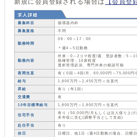
新規に会員登録される場合は
【会員登
募集科目
循環器内科
募集資格
不問
09：00～17：00
勤務時間
＊週4～5日勤務
外来：0～2コマ程度/週、受診者数：5～1
勤務内容
病棟管理：10床程度
透析管理必須、専門外来の相談可能
夜間当直
有 ( 0回～4回/月、60,000円～75,000円/
給与
1,800万円～2,450万円＋当直代
昇給
有り（年1回）
交通費
有
10年目標準給与
1,800万円～1,900万円＋当直代
有り（50,000円/月もしくは法人借り上
住宅手当
本年収に含む(調整手当として支給)
赴任手当
有り
休日
日曜日、他1日（週4日勤務の場合、日曜