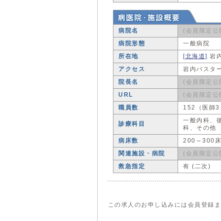
病院名
(会員限定公
病院形態
一般病院
所在地
[北海道]
岩
アクセス
岩内バスタ
院長名
(会員限定公
URL
(会員限定公
職員数
152（医師
一般内科、
診療科目
科、その他
病床数
200～300
関連施設・病院
(会員限定公
救急指定
有 (二次)
この求人のお申し込みには会員登録