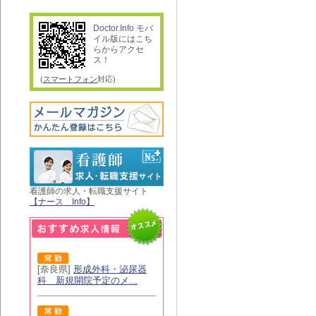
Doctor.Info モバ
イル版にはこち
らからアクセ
ス！
(
スマートフォン
対応)
看護師の求人・転職支援サイト
【ナース Info】
[奈良県]
形成外科・泌尿器
科 新規開院予定のメ...