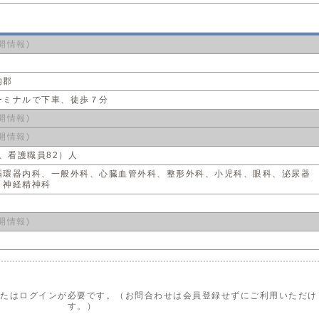
開情報)
内郡
ーミナルで下車、徒歩７分
開情報)
開情報)
3、看護職員82）人
循環器内科、一般外科、心臓血管外科、整形外科、小児科、眼科、泌尿器
 神経精神科
床
開情報)
またはログインが必要です。（お問合わせは会員登録せずにご利用いただけ
す。）