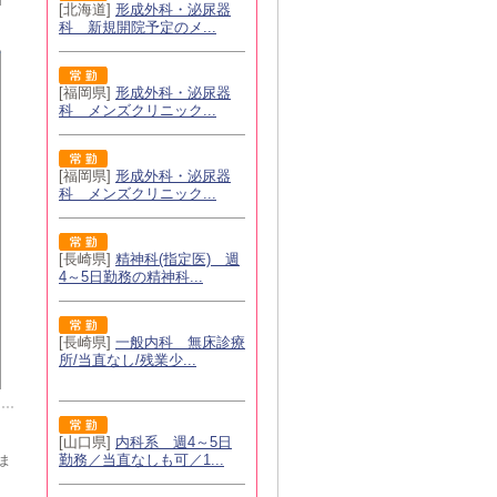
[北海道]
形成外科・泌尿器
科 新規開院予定のメ...
[福岡県]
形成外科・泌尿器
科 メンズクリニック...
[福岡県]
形成外科・泌尿器
科 メンズクリニック...
[長崎県]
精神科(指定医) 週
4～5日勤務の精神科...
[長崎県]
一般内科 無床診療
所/当直なし/残業少...
[山口県]
内科系 週4～5日
勤務／当直なしも可／1...
ま