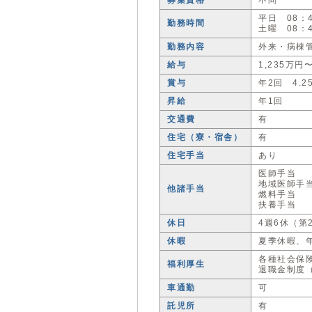
募集資格
不問
平日 08：4
勤務時間
土曜 08：4
勤務内容
外来・病棟
給与
1,235万
賞与
年2回 4.
昇給
年1回
交通費
有
住宅（寮・宿舎）
有
住宅手当
あり
医師手当
地域医師手
他諸手当
燃料手当
扶養手当
休日
4週6休（第
休暇
夏季休暇、
各種社会保
福利厚生
退職金制度
車通勤
可
託児所
有