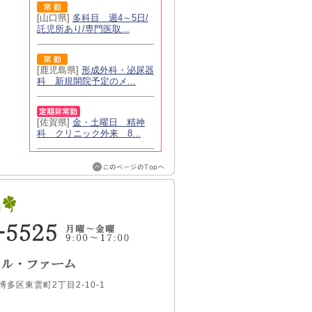
[山口県]
多科目 週4～5日/
託児所あり/専門医取...
[鹿児島県]
形成外科・泌尿器
科 新規開院予定のメ...
[佐賀県]
金・土曜日 精神
科 クリニック外来 8...
博多区東雲町2丁目2-10-1