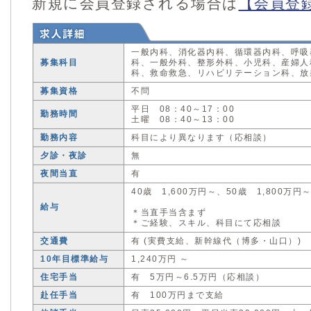
新規に会員登録される場合は
【会員登
一般内科、消化器内科、循環器内科、呼吸
募集科目
科、一般外科、整形外科、小児科、産婦人
科、救命救急、リハビリテーション科、放
募集資格
不問
平日 08：40～17：00
勤務時間
土曜 08：40～13：00
勤務内容
科目により異なります（応相談）
夕診・夜診
無
夜間当直
有
40歳 1,600万円～、50歳 1,800万円
給与
＊当直手当含まず
＊ご経験、スキル、科目にて応相談
交通費
有 (実費支給、新幹線代（博多・山口）)
10年目標準給与
1,240万円 ～
住宅手当
有 5万円～6.5万円（応相談）
赴任手当
有 100万円まで支給