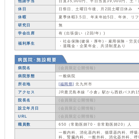
他諸手当
日直35,000円、平日当直39,000円、土・
休日
日祭日、土曜日午後、月2回土曜日休み ＊
休暇
夏季休暇3.5日、年末年始5日、年休、リ
研究日
無
学会出席
有 (出張扱い（2回/年）)
・社会保険(健保・厚年)・雇用保険・労災
福利厚生
・退職金・企業年金、共済制度あり
病院名
(会員限定公開情報)
病院形態
一般病院
所在地
[福岡県]
北九州市
アクセス
JR鹿児島本線『小倉』駅から西鉄バス約1
院長名
(会員限定公開情報)
設立年月日
(会員限定公開情報)
URL
(会員限定公開情報)
職員数
650（常勤医師70・非常勤医師20）人
一般内科、消化器内科、循環器内科、呼吸
科、腎臓内科、一般外科、消化器外科、呼