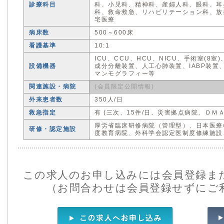
診療科目
科、小児科、精神科、産婦人科、眼科、耳
科、救命救急、リハビリテーション科、放
宅医療
病床数
500～600床
看護基準
10:1
ICU、CCU、HCU、NICU、手術室(
設備機器
成分分離装置、人工心肺装置、IABP装置、
マンモグラフィー等
関連施設・病院
(会員限定公開情報)
外来患者数
350人/日
救急指定
有 (三次、15件/日、災害拠点病院、ＤＭＡ
厚労省臨床研修病院（管理型）、日本医療
研修・認定施設
度教育病院、外科学会認定医制度修練施設
この求人のお申し込みには会員登録ま
（お問合わせは会員登録せずにご