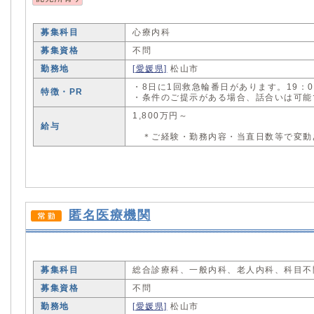
募集科目
心療内科
募集資格
不問
勤務地
[愛媛県]
松山市
・8日に1回救急輪番日があります。19：
特徴・PR
・条件のご提示がある場合、話合いは可能
1,800万円～
給与
＊ご経験・勤務内容・当直日数等で変動
匿名医療機関
募集科目
総合診療科、一般内科、老人内科、科目不
募集資格
不問
勤務地
[愛媛県]
松山市