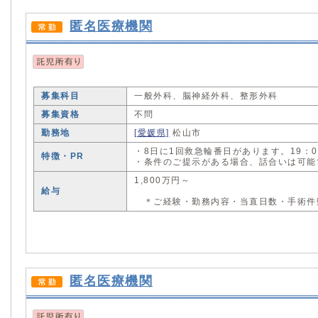
匿名医療機関
募集科目
一般外科、脳神経外科、整形外科
募集資格
不問
勤務地
[愛媛県]
松山市
・8日に1回救急輪番日があります。19：
特徴・PR
・条件のご提示がある場合、話合いは可能
1,800万円～
給与
＊ご経験・勤務内容・当直日数・手術件
匿名医療機関