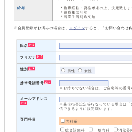
給与
＊臨床経験・資格考慮の上、決定致しま
＊役職相談可能
＊当直手当別途支給
※会員登録がお済みの場合は、
ログイン
すると、「お問い合わせ
氏名
フリガナ
性別
男性
女性
携帯電話番号
※お持ちでない場合は、ご自宅等の番号
メールアドレス
※受信拒否設定等行なっている場合は「@med
信できるように設定願います。
専門科目
内科系
総合診療科
一般内科
消化器