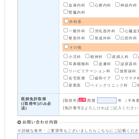
血液内科
心療内科
神経内科
腎臓内科
外科系
一般外科
消化器外科
心臓血
整形外科
形成外科
口腔外科
その他
小児科
精神科
産婦人科
耳鼻咽喉科
皮膚科
泌尿器科
リハビリテーション科
放射線科
在宅医療
緩和ケア
リウマチ
産業医
ペインクリニック科
医師免許取得
[取得年]
西暦
年
（半角
([取得年]のみ必
[免許番号]
(よろしければご記入ください 
須)
※詳細な条件・ご要望等もございましたらこちらにご記載くだ